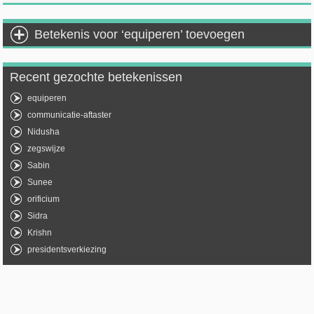
Betekenis voor ‘equiperen’ toevoegen
Recent gezochte betekenissen
equiperen
communicatie-aftaster
Nidusha
zegswijze
Sabin
Sunee
orificium
Sidra
Krishn
presidentsverkiezing