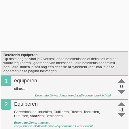
Betekenis equiperen
Op deze pagina vind je 2 verschillende betekenissen of definities van het
woord 'equiperen’, geordend van meest populaire betekenis naar minst
populaire. Indien je zelf nog een definitie of synoniem kent, kan je deze
onderaan deze pagina toevoegen.
1
equiperen
0
uitrusten
Bron:
http://www.dumont-andre.nl/woordenboek/e.html
2
Equiperen
-1
Gereedmaken, Inrichten, Outilleren, Rusten, Toerusten,
Uitrusten, Voorzien; Bemannen
Bron:
http://www.complete-
encyclopedie.nl/Woordenboek/Synoniemen E/equiperen/