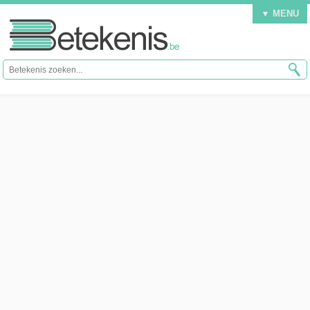
▼ MENU