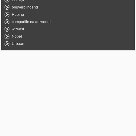
Bedwyr
oogverblindend
Rubing
comparitie na antwoord
witwast
Nobel
Urbaan