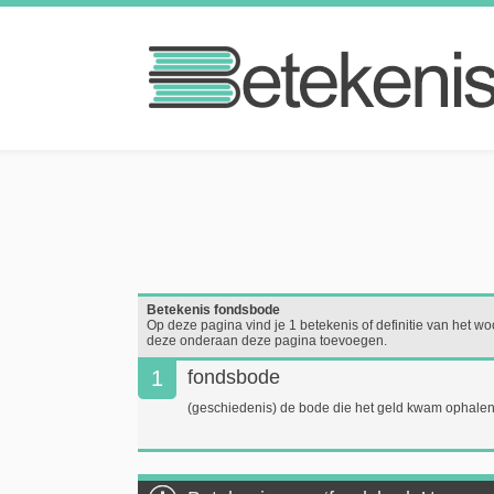
Betekenis fondsbode
Op deze pagina vind je 1 betekenis of definitie van het woo
deze onderaan deze pagina toevoegen.
1
fondsbode
(geschiedenis) de bode die het geld kwam ophalen