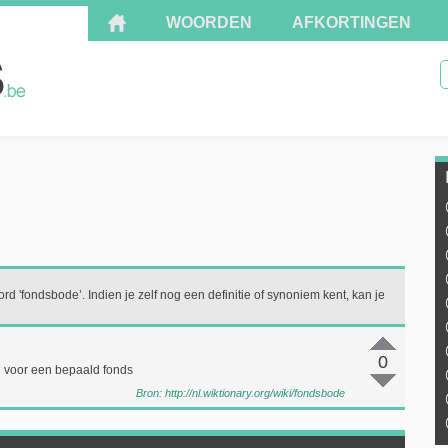
WOORDEN
AFKORTINGEN
rd 'fondsbode’. Indien je zelf nog een definitie of synoniem kent, kan je
0
 voor een bepaald fonds
Bron:
http://nl.wiktionary.org/wiki/fondsbode