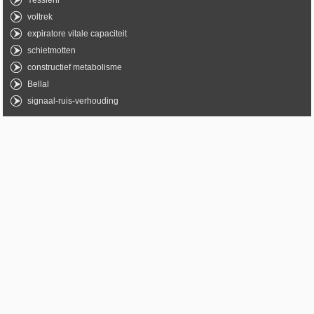
Yessleni
voltrek
expiratore vitale capaciteit
schietmotten
constructief metabolisme
Bellal
signaal-ruis-verhouding