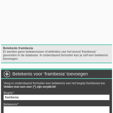
Betekenis frambesia
Er werden geen betekenissen of definities van het woord 'frambesia’
gevonden in de database. In onderstaand formulier kan je zelf een betekenis
toevoegen.
Betekenis voor ‘frambesia’ toevoegen
Voeg in onderstaand formulier een betekenis van het begrip frambesia toe.
Velden met een ster (*) zijn verplicht!
Begrip*:
Betekenis*: