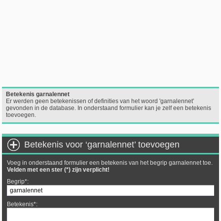
Betekenis garnalennet
Er werden geen betekenissen of definities van het woord 'garnalennet’
gevonden in de database. In onderstaand formulier kan je zelf een betekenis
toevoegen.
Betekenis voor ‘garnalennet’ toevoegen
Voeg in onderstaand formulier een betekenis van het begrip garnalennet toe.
Velden met een ster (*) zijn verplicht!
Begrip*:
Betekenis*: