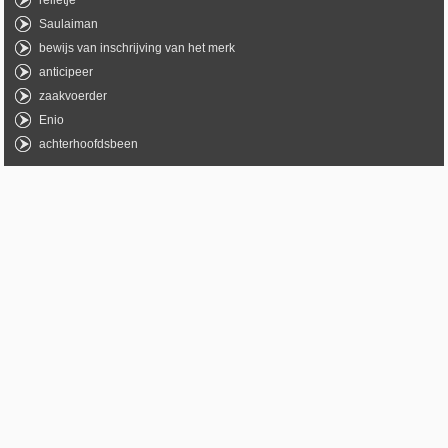
relletje
Saulaiman
bewijs van inschrijving van het merk
anticipeer
zaakvoerder
Enio
achterhoofdsbeen