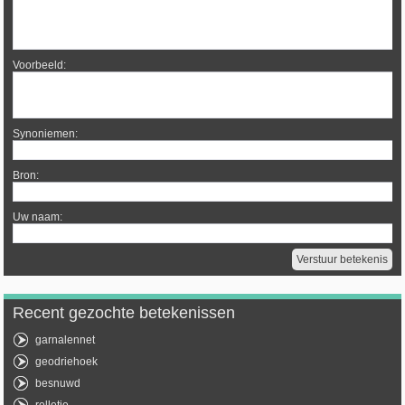
Voorbeeld:
Synoniemen:
Bron:
Uw naam:
Recent gezochte betekenissen
garnalennet
geodriehoek
besnuwd