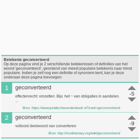
Betekenis geconverteerd
Op deze pagina vind je 2 verschillende betekenissen of definities van het
woord 'geconverteerd’, geordend van meest populaire betekenis naar minst
populaire. Indien je zelf nog een definitie of synoniem kent, kan je deze
onderaan deze pagina toevoegen.
1
geconverteerd
-5
effectenrecht: omzetten. Bijv. het ~ van obligaties in aandelen.
...
Bron:
https://www.juridischwoordenboek.nl?zoek=geconverteerd
2
geconverteerd
-9
voltooid deelwoord van converteren
Bron:
http://nl.wiktionary.org/wiki/geconverteerd