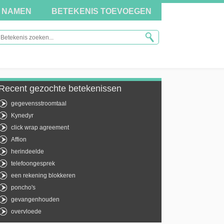
NAMEN
BETEKENIS TOEVOEGEN
Recent gezochte betekenissen
gegevensstroomtaal
Kynedyr
click wrap agreement
Affion
herindeelde
telefoongesprek
een rekening blokkeren
poncho's
gevangenhouden
overvloede