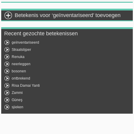
Betekenis voor ‘geïnventariseerd’ toevoegen
Recent gezochte betekenissen
geïnventariseerd
Straatslijper
Renuka
neerleggen
bosonen
ontbrekend
Risa Damai Yanti
Zammi
Güneş
sjieken