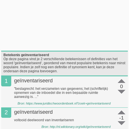
Betekenis geïnventariseerd
Op deze pagina vind je 2 verschillende betekenissen of definities van het
woord 'geïnventariseerd’, geordend van meest populaire betekenis naar minst
populaire. Indien je zelf nog een definitie of synoniem kent, kan je deze
onderaan deze pagina toevoegen.
1
geïnventariseerd
0
"beslagrecht: het verzamelen van gegevens; het (schriftelijk)
opnemen van de inboedel die in een bepaalde ruimte
aanwezig is. ..."
Bron:
https://www.juridischwoordenboek.nl?zoek=geïnventariseerd
2
geïnventariseerd
-1
voltooid deelwoord van inventariseren
Bron:
http://nl.wiktionary.org/wiki/geïnventariseerd