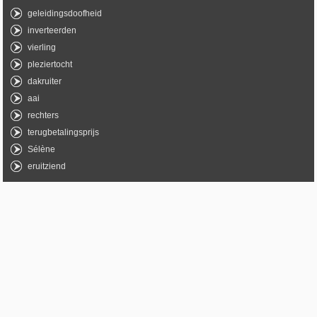
geleidingsdoofheid
inverteerden
vierling
pleziertocht
dakruiter
aai
rechters
terugbetalingsprijs
Sélène
eruitziend