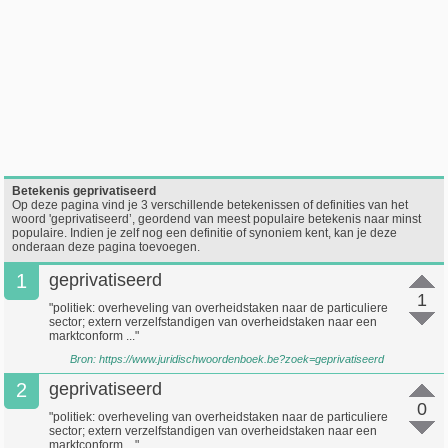
Betekenis geprivatiseerd
Op deze pagina vind je 3 verschillende betekenissen of definities van het
woord 'geprivatiseerd’, geordend van meest populaire betekenis naar minst
populaire. Indien je zelf nog een definitie of synoniem kent, kan je deze
onderaan deze pagina toevoegen.
1
geprivatiseerd
1
"politiek: overheveling van overheidstaken naar de particuliere
sector; extern verzelfstandigen van overheidstaken naar een
marktconform ..."
Bron:
https://www.juridischwoordenboek.be?zoek=geprivatiseerd
2
geprivatiseerd
0
"politiek: overheveling van overheidstaken naar de particuliere
sector; extern verzelfstandigen van overheidstaken naar een
marktconform ..."