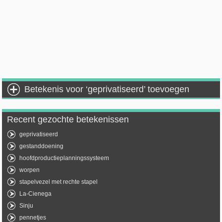
Betekenis voor ‘geprivatiseerd’ toevoegen
Recent gezochte betekenissen
geprivatiseerd
gestanddoening
hoofdproductieplanningssysteem
worpen
stapelvezel met rechte stapel
La-Cienega
Sinju
pennetjes