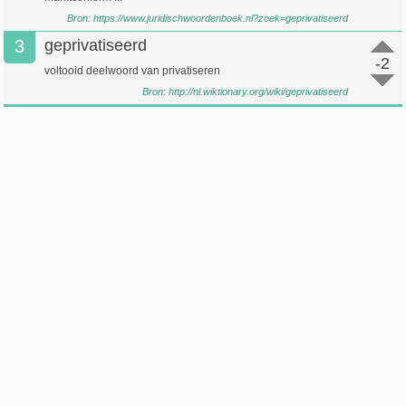
Bron:
https://www.juridischwoordenboek.nl?zoek=geprivatiseerd
3
geprivatiseerd
-2
voltooid deelwoord van privatiseren
Bron:
http://nl.wiktionary.org/wiki/geprivatiseerd