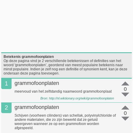
Betekenis grammofoonplaten
Op deze pagina vind je 2 verschillende betekenissen of definities van het
woord 'grammofoonplaten’, geordend van meest populaire betekenis naar
minst populaire. Indien je zelf nog een definitie of synoniem kent, kan je deze
onderaan deze pagina toevoegen.
1
grammofoonplaten
0
meervoud van het zelfstandig naamwoord grammofoonplaat
Bron:
http://nl.wiktionary.org/wiki/grammofoonplaten
2
grammofoonplaten
0
Schijven (voorheen cilinders) van schellak, polyvinylchloride of
andere materialen, die zo zijn bewerkt dat ze geluid
weergeven wanneer ze op een grammofoon worden
afgespeeld.