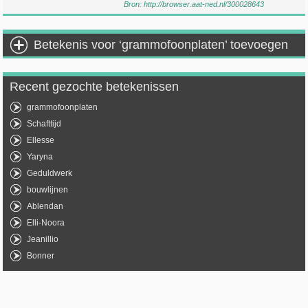
Bron:
http://browser.aat-ned.nl/300028643
Betekenis voor ‘grammofoonplaten’ toevoegen
Recent gezochte betekenissen
grammofoonplaten
Schafttijd
Ellesse
Yaryna
Geduldwerk
bouwlijnen
Ablendan
Elli-Noora
Jeanillio
Bonner