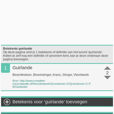
Betekenis guirlande
Op deze pagina vind je 1 betekenis of definitie van het woord 'guirlande’.
Indien je zelf nog een definitie of synoniem kent, kan je deze onderaan deze
pagina toevoegen.
1
Guirlande
2
Bloemfestoen, Bloemslinger, Krans, Slinger, Vlechtwerk
Bron:
http://www.complete-
encyclopedie.nl/Woordenboek/Synoniemen G/Synoniemen G P.
8/Guirlande/
Betekenis voor ‘guirlande’ toevoegen