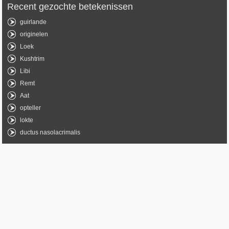
Recent gezochte betekenissen
guirlande
originelen
Loek
Kushtrim
Libi
Remt
Aat
opteller
lokte
ductus nasolacrimalis