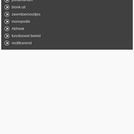
pontilmerken
blonk uit
zwemtoernooitjes
monopodie
Abheek
functioneel beleid
rectificerend