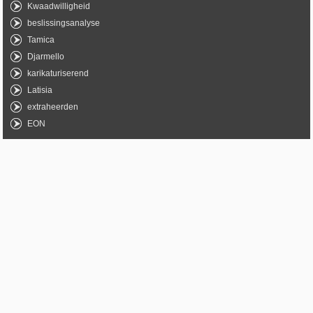
Kwaadwilligheid
beslissingsanalyse
Tamica
Djarmello
karikaturiserend
Latisia
extraheerden
EON