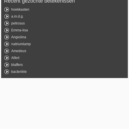
Recent gezochte betekenissen
hoekkasten
a.m.d.g.
petrosus
Emma-lisa
Angiolina
natriumlamp
Amedeus
Alfert
blaffers
bacteriële