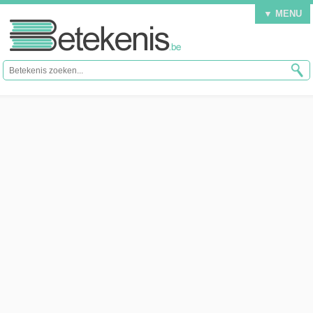
▼ MENU