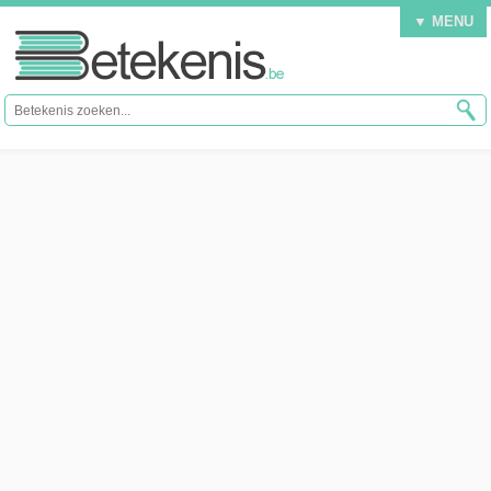
▼ MENU