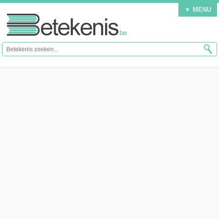
▼ MENU