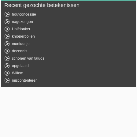
Recent gezochte betekenissen
houtconcessie
nagezongen
Halfdonker
knipperbollen
montuurtje
decennis
schonen van taluds
opgelaaid
Wiliem
miscontenteren