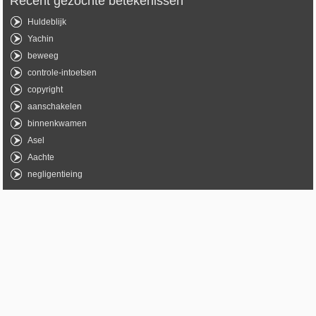
Recent gezochte betekenissen
Huldeblijk
Yachin
beweeg
controle-intoetsen
copyright
aanschakelen
binnenkwamen
Asel
Aachte
negligentieing