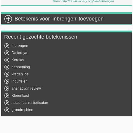
Bron:
http://nl.wiktionary.org/wiki/inbrengen
Betekenis voor ‘inbrengen’ toevoegen
Recent gezochte betekenissen
inbrengen
Dattareya
Kerolas
benoeming
kregen los
induffelen
after action review
Klerenkast
auctoritas rei iudicatae
grondrechten