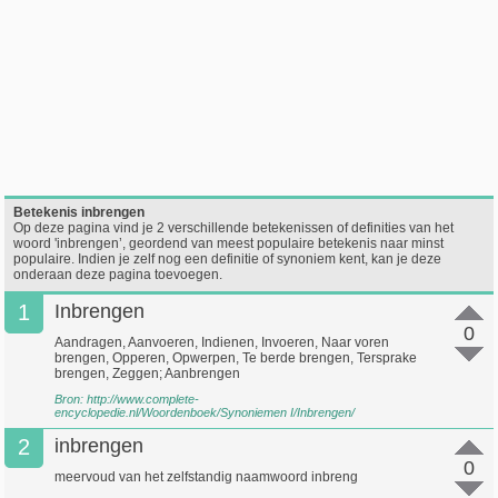
Betekenis inbrengen
Op deze pagina vind je 2 verschillende betekenissen of definities van het
woord 'inbrengen’, geordend van meest populaire betekenis naar minst
populaire. Indien je zelf nog een definitie of synoniem kent, kan je deze
onderaan deze pagina toevoegen.
1
Inbrengen
0
Aandragen, Aanvoeren, Indienen, Invoeren, Naar voren
brengen, Opperen, Opwerpen, Te berde brengen, Tersprake
brengen, Zeggen; Aanbrengen
Bron:
http://www.complete-
encyclopedie.nl/Woordenboek/Synoniemen I/Inbrengen/
2
inbrengen
0
meervoud van het zelfstandig naamwoord inbreng