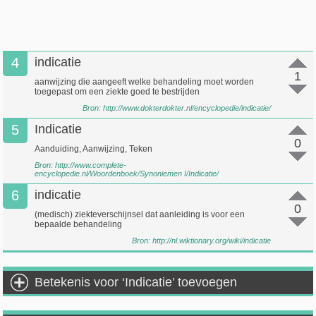
4
indicatie
1
aanwijzing die aangeeft welke behandeling moet worden
toegepast om een ziekte goed te bestrijden
Bron:
http://www.dokterdokter.nl/encyclopedie/indicatie/
5
Indicatie
0
Aanduiding, Aanwijzing, Teken
Bron:
http://www.complete-
encyclopedie.nl/Woordenboek/Synoniemen I/Indicatie/
6
indicatie
0
(medisch) ziekteverschijnsel dat aanleiding is voor een
bepaalde behandeling
Bron:
http://nl.wiktionary.org/wiki/indicatie
Betekenis voor ‘Indicatie’ toevoegen