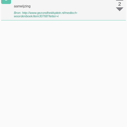
2
aanwijzing
Bron:
http://www.gezondheidsplein.nl/medisch-
woordenboek/item30768?letter=i