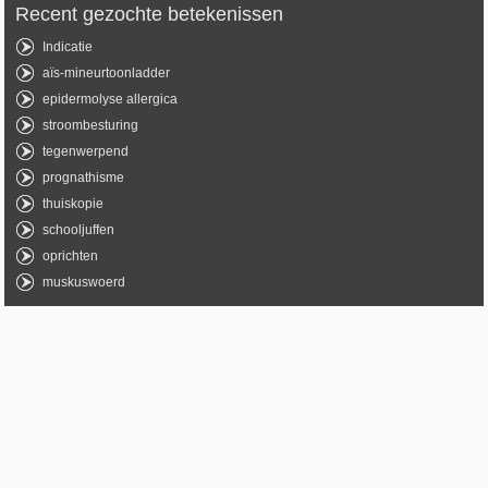
Recent gezochte betekenissen
Indicatie
aïs-mineurtoonladder
epidermolyse allergica
stroombesturing
tegenwerpend
prognathisme
thuiskopie
schooljuffen
oprichten
muskuswoerd