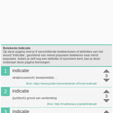
Betekenis Indicatie
Op deze pagina vind je 6 verschillende betekenissen of definities van het
woord 'Indicatie’, geordend van meest populaire betekenis naar minst
populaire. Indien je zelf nog een definitie of synoniem kent, kan je deze
onderaan deze pagina toevoegen.
1
indicatie
3
strafprocesrecht: bewijsmiddel ...
Bron:
https://www.juridischwoordenboek.nl?zoek=indicatie
2
indicatie
3
(juridisch) grond van verdenking
Bron:
http://nl.wiktionary.org/wiki/indicatie
3
Indicatie