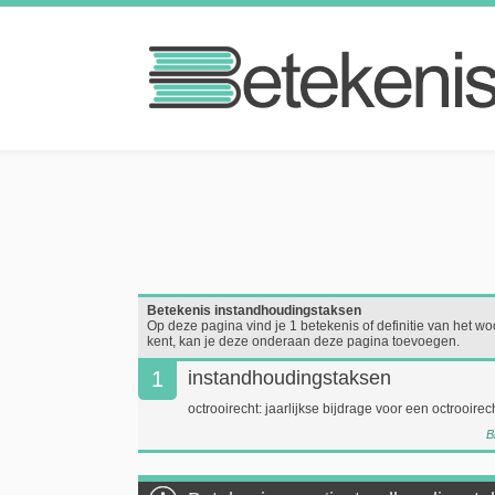
Betekenis instandhoudingstaksen
Op deze pagina vind je 1 betekenis of definitie van het wo
kent, kan je deze onderaan deze pagina toevoegen.
1
instandhoudingstaksen
octrooirecht: jaarlijkse bijdrage voor een octrooirecht
B