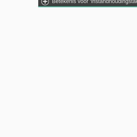
Betekenis voor ‘instandhoudingsta