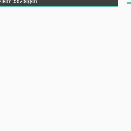
ksen’ toevoegen