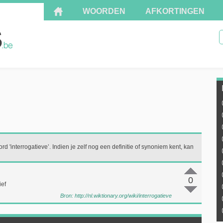
WOORDEN
AFKORTINGEN
rd 'interrogatieve’. Indien je zelf nog een definitie of synoniem kent, kan
0
ief
Bron:
http://nl.wiktionary.org/wiki/interrogatieve