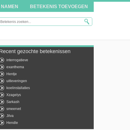
NAMEN
BETEKENIS TOEVOEGEN
Recent gezochte betekenissen
interrogatieve
exanthema
Hentje
uitleveringen
koelinstallaties
Xzagelys
Sarkash
smeervet
Jilva
Hendle