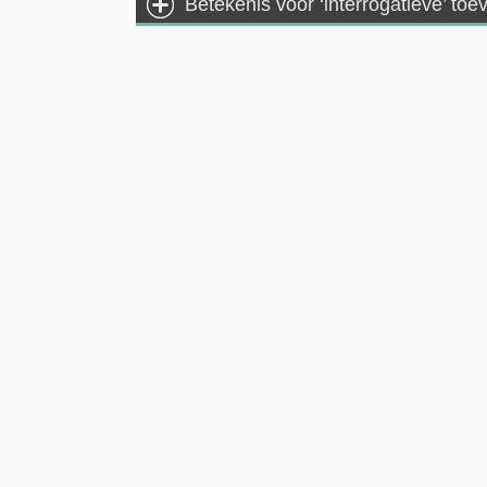
Betekenis voor ‘interrogatieve’ to