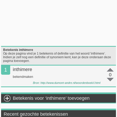
Betekenis inthimere
Op deze pagina vind je 1 betekenis of definitie van het woord 'inthimere’.
Indien je zelf nog een definitie of synoniem kent, kan je deze onderaan deze
pagina toevoegen.
1
inthimere
0
bekendmaken
Bron:
http://www.dumont-andre.nl/woordenboek/i.html
Betekenis voor ‘inthimere’ toevoegen
Recent gezochte betekenissen