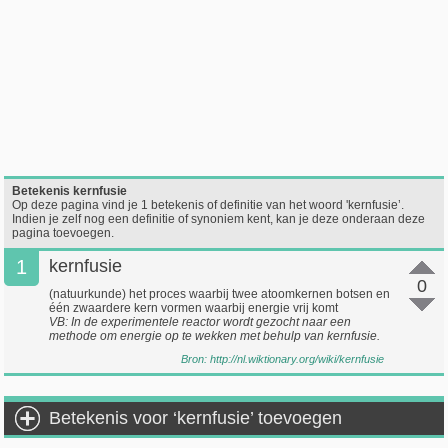
Betekenis kernfusie
Op deze pagina vind je 1 betekenis of definitie van het woord 'kernfusie’.
Indien je zelf nog een definitie of synoniem kent, kan je deze onderaan deze
pagina toevoegen.
1
kernfusie
0
(natuurkunde) het proces waarbij twee atoomkernen botsen en
één zwaardere kern vormen waarbij energie vrij komt
VB: In de experimentele reactor wordt gezocht naar een
methode om energie op te wekken met behulp van kernfusie.
Bron:
http://nl.wiktionary.org/wiki/kernfusie
Betekenis voor ‘kernfusie’ toevoegen