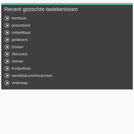
Recent gezochte betekenissen
kernfusie
gesomberd
insteekbaar
geldkoers
Emaan
Shinoved
Ammar
Kostantinos
wedstrijdcommissarissen
veeknaap