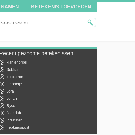
NAMEN
BETEKENIS TOEVOEGEN
Recent gezochte betekenissen
klantenorder
Sobhan
pipetteren
theorietje
Jora
Jonah
Rysc
Jonadab
intestaten
neptunuspost