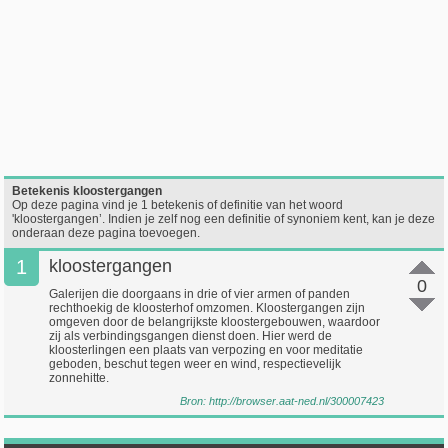
Betekenis kloostergangen
Op deze pagina vind je 1 betekenis of definitie van het woord
'kloostergangen’. Indien je zelf nog een definitie of synoniem kent, kan je deze
onderaan deze pagina toevoegen.
1
kloostergangen
0
Galerijen die doorgaans in drie of vier armen of panden
rechthoekig de kloosterhof omzomen. Kloostergangen zijn
omgeven door de belangrijkste kloostergebouwen, waardoor
zij als verbindingsgangen dienst doen. Hier werd de
kloosterlingen een plaats van verpozing en voor meditatie
geboden, beschut tegen weer en wind, respectievelijk
zonnehitte.
Bron:
http://browser.aat-ned.nl/300007423