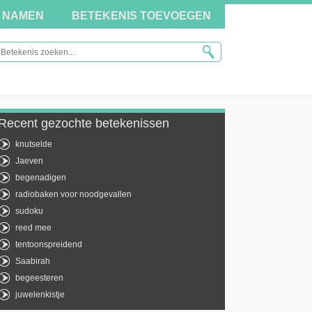
NAMEN
BETEKENIS TOEVOEGEN
Recent gezochte betekenissen
knutselde
Jaeven
begenadigen
radiobaken voor noodgevallen
sudoku
reed mee
tentoonspreidend
Saabirah
begeesteren
juwelenkistje