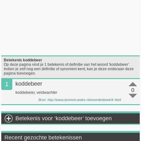
Betekenis koddebeer
Op deze pagina vind je 1 betekenis of definitie van het woord 'koddebeer’.
Indien je zelf nog een definitie of synoniem kent, kan je deze onderaan deze
pagina toevoegen.
1
koddebeer
0
koddebeier, veldwachter
Bron:
http://www.dumont-andre.nl/woordenboek/k.html
Betekenis voor ‘koddebeer’ toevoegen
Recent gezochte betekenissen