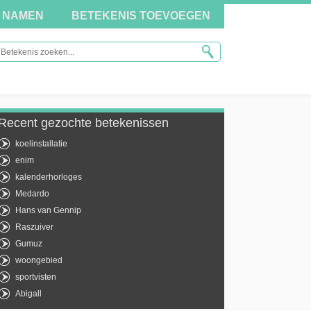
NAMEN
BETEKENIS TOEVOEGEN
Recent gezochte betekenissen
koelinstallatie
enim
kalenderhorloges
Medardo
Hans van Gennip
Raszuiver
Gumuz
woongebied
sportvisten
Abigall