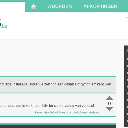
WOORDEN
AFKORTINGEN
d 'koelinstallatie’. Indien je zelf nog een definitie of synoniem kent, kan
0
e temperatuur te verkrijgen bijv. ter conservering van voedsel
Bron:
http://nl.wiktionary.org/wiki/koelinstallatie