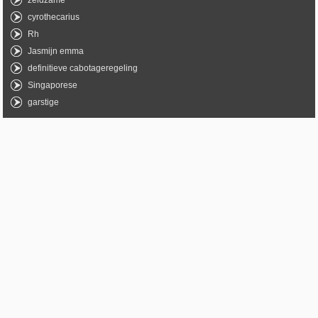
zeldzame
cyrothecarius
Rh
Jasmijn emma
definitieve cabotageregeling
Singaporese
garstige