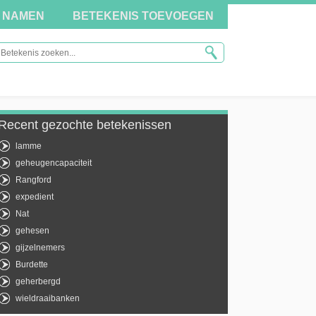
NAMEN
BETEKENIS TOEVOEGEN
Recent gezochte betekenissen
lamme
geheugencapaciteit
Rangford
expedient
Nat
gehesen
gijzelnemers
Burdette
geherbergd
wieldraaibanken