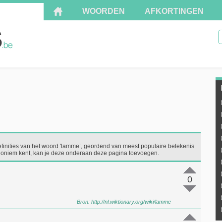
WOORDEN
AFKORTINGEN
efinities van het woord 'lamme’, geordend van meest populaire betekenis
 synoniem kent, kan je deze onderaan deze pagina toevoegen.
0
Bron:
http://nl.wiktionary.org/wiki/lamme