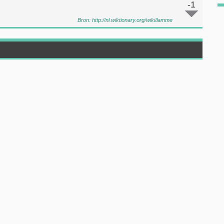
-1
Bron:
http://nl.wiktionary.org/wiki/lamme