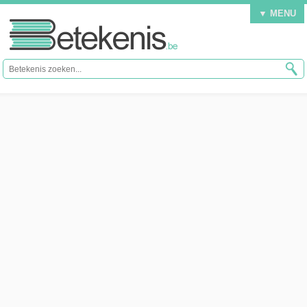
▼ MENU