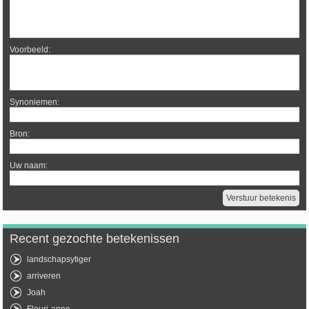
Voorbeeld:
Synoniemen:
Bron:
Uw naam:
Recent gezochte betekenissen
landschapsytiger
arriveren
Joah