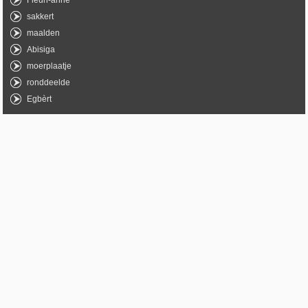
Fleuri-anne
sakkert
maalden
Abisiga
moerplaatje
ronddeelde
Egbèrt