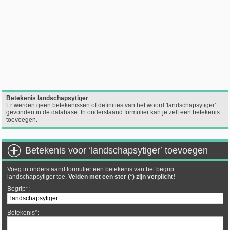
Betekenis landschapsytiger
Er werden geen betekenissen of definities van het woord 'landschapsytiger’
gevonden in de database. In onderstaand formulier kan je zelf een betekenis
toevoegen.
Betekenis voor ‘landschapsytiger’ toevoegen
Voeg in onderstaand formulier een betekenis van het begrip
landschapsytiger toe.
Velden met een ster (*) zijn verplicht!
Begrip*:
Betekenis*: