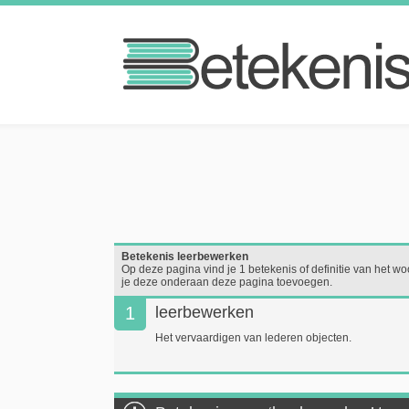
Betekenis leerbewerken
Op deze pagina vind je 1 betekenis of definitie van het woo
je deze onderaan deze pagina toevoegen.
1
leerbewerken
Het vervaardigen van lederen objecten.