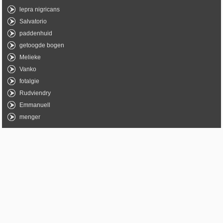
lepra nigricans
Salvatorio
paddenhuid
getoogde bogen
Melieke
Vanko
fotalgie
Rudviendry
Emmanuell
menger