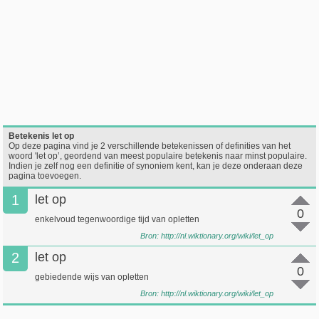
Betekenis let op
Op deze pagina vind je 2 verschillende betekenissen of definities van het
woord 'let op’, geordend van meest populaire betekenis naar minst populaire.
Indien je zelf nog een definitie of synoniem kent, kan je deze onderaan deze
pagina toevoegen.
1
let op
0
enkelvoud tegenwoordige tijd van opletten
Bron:
http://nl.wiktionary.org/wiki/let_op
2
let op
0
gebiedende wijs van opletten
Bron:
http://nl.wiktionary.org/wiki/let_op