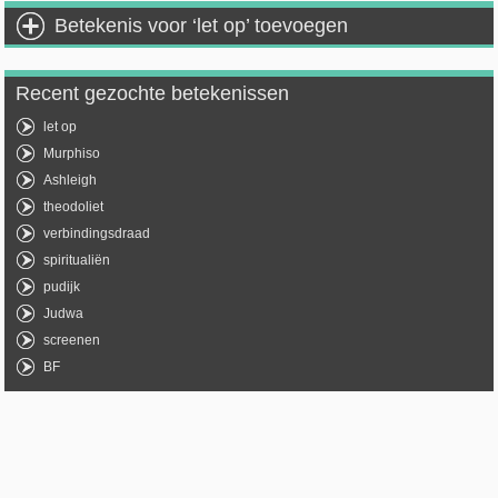
Betekenis voor ‘let op’ toevoegen
Recent gezochte betekenissen
let op
Murphiso
Ashleigh
theodoliet
verbindingsdraad
spiritualiën
pudijk
Judwa
screenen
BF