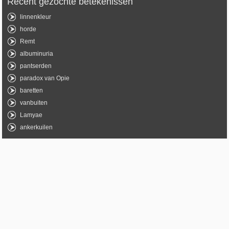
Recent gezochte betekenissen
linnenkleur
horde
Remt
albuminuria
pantserden
paradox van Opie
baretten
vanbuiten
Lamyae
ankerkuilen