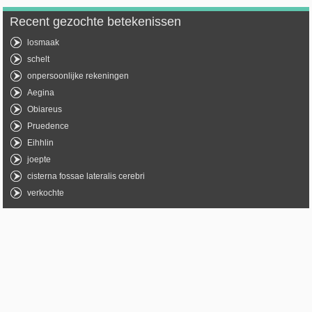
Recent gezochte betekenissen
losmaak
schelt
onpersoonlijke rekeningen
Aegina
Obiareus
Pruedence
Eihhlin
joepte
cisterna fossae lateralis cerebri
verkochte