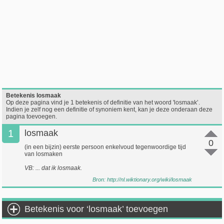
Betekenis losmaak
Op deze pagina vind je 1 betekenis of definitie van het woord 'losmaak’.
Indien je zelf nog een definitie of synoniem kent, kan je deze onderaan deze
pagina toevoegen.
1
losmaak
0
(in een bijzin) eerste persoon enkelvoud tegenwoordige tijd
van losmaken
VB: ... dat ik losmaak.
Bron:
http://nl.wiktionary.org/wiki/losmaak
Betekenis voor ‘losmaak’ toevoegen