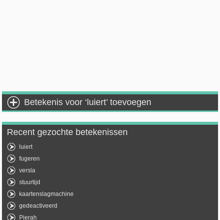
Betekenis voor ‘luiert’ toevoegen
Recent gezochte betekenissen
luiert
fugeren
versla
stuurtijd
kaartenslagmachine
gedeactiveerd
Pierah