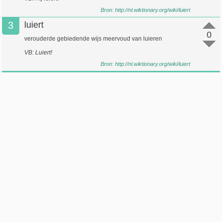
Bron:
http://nl.wiktionary.org/wiki/luiert
3
luiert
0
verouderde gebiedende wijs meervoud van luieren
VB: Luiert!
Bron:
http://nl.wiktionary.org/wiki/luiert