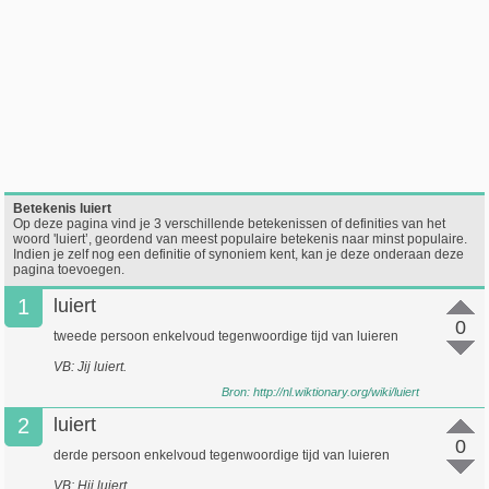
Betekenis luiert
Op deze pagina vind je 3 verschillende betekenissen of definities van het
woord 'luiert’, geordend van meest populaire betekenis naar minst populaire.
Indien je zelf nog een definitie of synoniem kent, kan je deze onderaan deze
pagina toevoegen.
1
luiert
0
tweede persoon enkelvoud tegenwoordige tijd van luieren
VB: Jij luiert.
Bron:
http://nl.wiktionary.org/wiki/luiert
2
luiert
0
derde persoon enkelvoud tegenwoordige tijd van luieren
VB: Hij luiert.