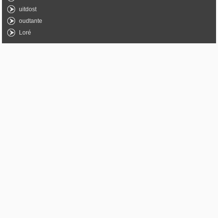
uitdost
oudtante
Loré