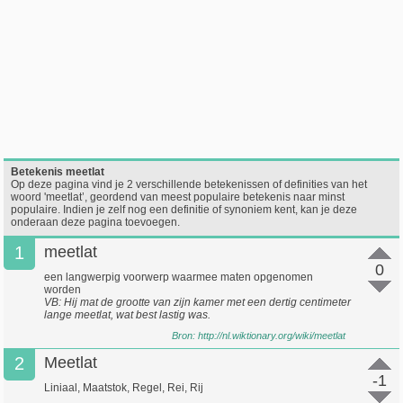
Betekenis meetlat
Op deze pagina vind je 2 verschillende betekenissen of definities van het
woord 'meetlat’, geordend van meest populaire betekenis naar minst
populaire. Indien je zelf nog een definitie of synoniem kent, kan je deze
onderaan deze pagina toevoegen.
1
meetlat
0
een langwerpig voorwerp waarmee maten opgenomen
worden
VB: Hij mat de grootte van zijn kamer met een dertig centimeter
lange meetlat, wat best lastig was.
Bron:
http://nl.wiktionary.org/wiki/meetlat
2
Meetlat
-1
Liniaal, Maatstok, Regel, Rei, Rij