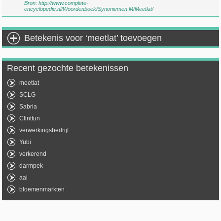
Bron:
http://www.complete-
encyclopedie.nl/Woordenboek/Synoniemen M/Meetlat/
Betekenis voor ‘meetlat’ toevoegen
Recent gezochte betekenissen
meetlat
SCLG
Sabria
Clinttun
verwerkingsbedrijf
Yubi
verkerend
darmpek
aai
bloemenmarkten