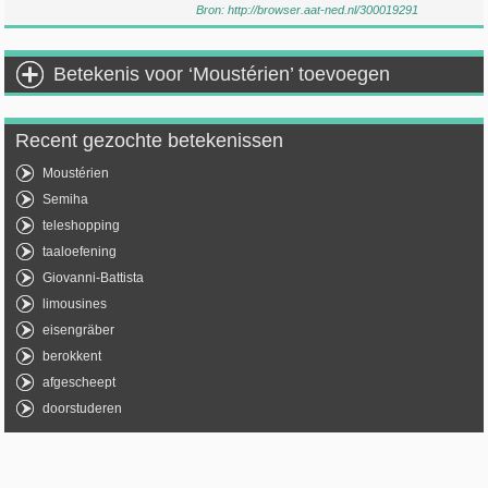
Bron:
http://browser.aat-ned.nl/300019291
Betekenis voor ‘Moustérien’ toevoegen
Recent gezochte betekenissen
Moustérien
Semiha
teleshopping
taaloefening
Giovanni-Battista
limousines
eisengräber
berokkent
afgescheept
doorstuderen