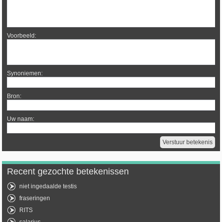
Voorbeeld:
Synoniemen:
Bron:
Uw naam:
Recent gezochte betekenissen
niet ingedaalde testis
fraseringen
RITS