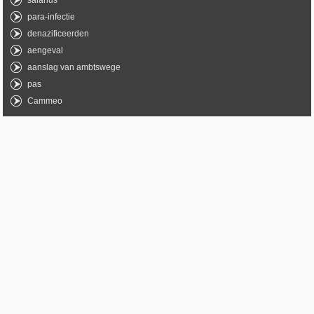
salarius
para-infectie
denazificeerden
aengeval
aanslag van ambtswege
pas
Cammeo