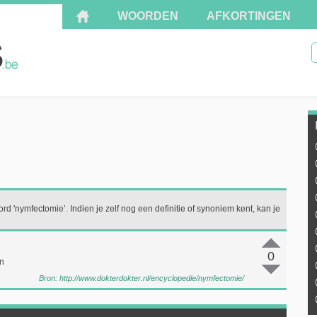
WOORDEN
AFKORTINGEN
rd 'nymfectomie’. Indien je zelf nog een definitie of synoniem kent, kan je
0
en
Bron:
http://www.dokterdokter.nl/encyclopedie/nymfectomie/