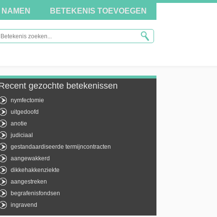
NAMEN
BETEKENIS TOEVOEGEN
Recent gezochte betekenissen
nymfectomie
uitgedoofd
anotie
judiciaal
gestandaardiseerde termijncontracten
aangewakkerd
dikkehakkenziekte
aangestreken
begrafenisfondsen
ingravend