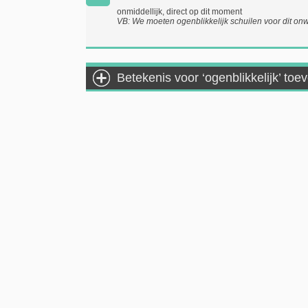
onmiddellijk, direct op dit moment
VB: We moeten ogenblikkelijk schuilen voor dit on
Betekenis voor ‘ogenblikkelijk’ to