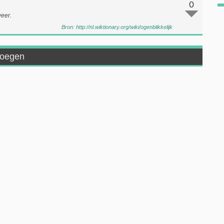
0
weer.
Bron:
http://nl.wiktionary.org/wiki/ogenblikkelijk
evoegen