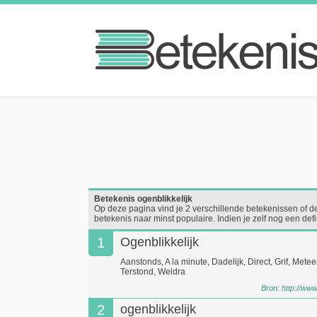
Betekenis ogenblikkelijk
Op deze pagina vind je 2 verschillende betekenissen of de
betekenis naar minst populaire. Indien je zelf nog een de
1
Ogenblikkelijk
Aanstonds, A la minute, Dadelijk, Direct, Grif, Mete
Terstond, Weldra
Bron:
http://ww
2
ogenblikkelijk