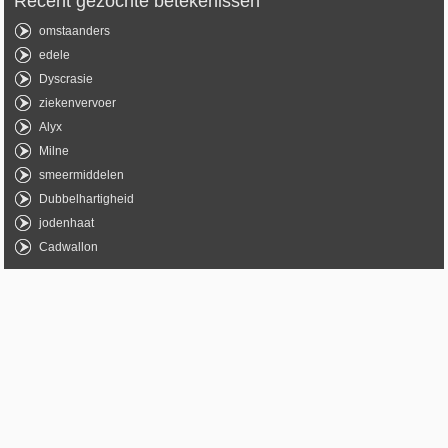
Recent gezochte betekenissen
omstaanders
edele
Dyscrasie
ziekenvervoer
Alyx
Milne
smeermiddelen
Dubbelhartigheid
jodenhaat
Cadwallon