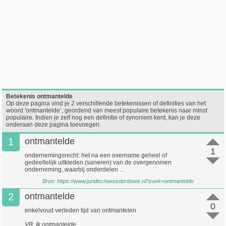
Betekenis ontmantelde
Op deze pagina vind je 2 verschillende betekenissen of definities van het
woord 'ontmantelde’, geordend van meest populaire betekenis naar minst
populaire. Indien je zelf nog een definitie of synoniem kent, kan je deze
onderaan deze pagina toevoegen.
1
ontmantelde
1
ondernemingsrecht: het na een overname geheel of
gedeeltelijk uitkleden (saneren) van de overgenomen
onderneming, waarbij onderdelen ...
Bron:
https://www.juridischwoordenboek.nl?zoek=ontmantelde
2
ontmantelde
0
enkelvoud verleden tijd van ontmantelen
VB: Ik ontmantelde.