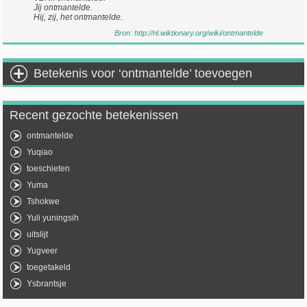
Jij ontmantelde.
Hij, zij, het ontmantelde.
Bron:
http://nl.wiktionary.org/wiki/ontmantelde
Betekenis voor ‘ontmantelde’ toevoegen
Recent gezochte betekenissen
ontmantelde
Yuqiao
toeschieten
Yuma
Tshokwe
Yuli yuningsih
uitslijt
Yugveer
toegetakeld
Ysbrantsje