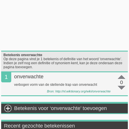
Betekenis onverwachte
Op deze pagina vind je 1 betekenis of definitie van het woord 'onverwachte’.
Indien je zelf nog een definitie of synoniem kent, kan je deze onderaan deze
pagina toevoegen.
1
onverwachte
0
verbogen vorm van de stellende trap van onverwacht
Bron:
http://nl.wiktionary.org/wiki/onverwachte
Betekenis voor ‘onverwachte’ toevoegen
Recent gezochte betekenissen