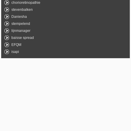
chorioretinopathie
stevenbalken
Daniesha
stempelend
lijnmanager
baisse spread
EFQM
isapi