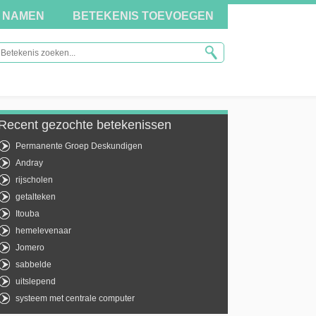
NAMEN
BETEKENIS TOEVOEGEN
Recent gezochte betekenissen
Permanente Groep Deskundigen
Andray
rijscholen
getalteken
Itouba
hemelevenaar
Jomero
sabbelde
uitslepend
systeem met centrale computer