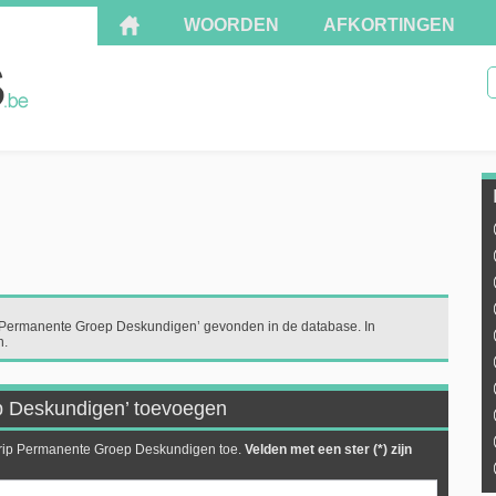
WOORDEN
AFKORTINGEN
d 'Permanente Groep Deskundigen’ gevonden in de database. In
n.
p Deskundigen’ toevoegen
egrip Permanente Groep Deskundigen toe.
Velden met een ster (*) zijn