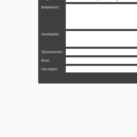
Betekenis*:
Voorbeeld:
Synoniemen:
Bron:
Uw naam: