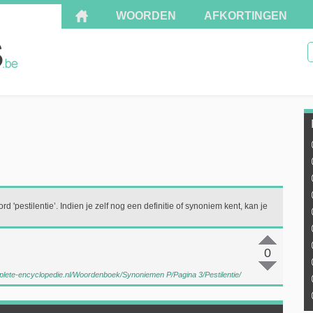
WOORDEN
AFKORTINGEN
d 'pestilentie’. Indien je zelf nog een definitie of synoniem kent, kan je
0
plete-encyclopedie.nl/Woordenboek/Synoniemen P/Pagina 3/Pestilentie/