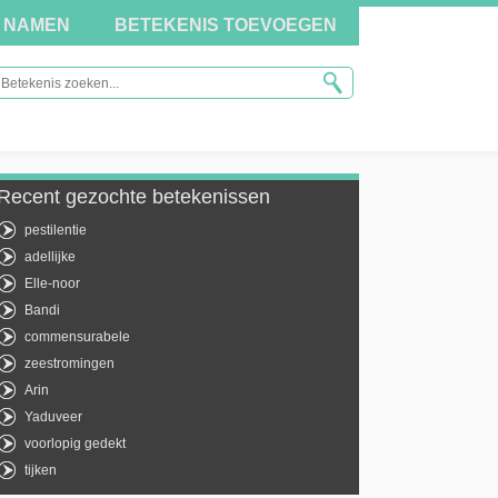
NAMEN
BETEKENIS TOEVOEGEN
Recent gezochte betekenissen
pestilentie
adellijke
Elle-noor
Bandi
commensurabele
zeestromingen
Arin
Yaduveer
voorlopig gedekt
tijken